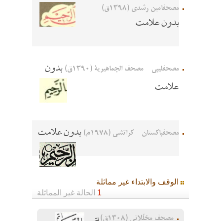
مصحفامين رشدي (1398ق)
بدون علامت
بدون
مصحفلیبی - مصحف الجماهيرية (1390ق)
علامت
بدون علامت
مصحفباكستان - كراتشي (1978م)
الوقف والابتداء غير مماثلة
1
الحالة غير المماثلة
مصحف مخلّلاتي (1308ق)