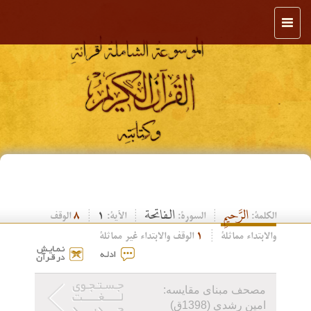
Toggle
navigation
الرَّحيمِ
الفاتحة
الكلمة:
السورة:
الآية:
1
8
الوقف
والابتداء مماثلة
1
الوقف والابتداء غير مماثلة
مصحف مبنای مقایسه:
امين رشدي (1398ق)