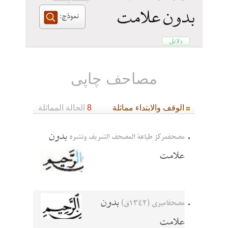
بدون علامت
دلائل
مصاحف چاپی
الوقف والابتداء مماثلة
8
الحالة المماثلة
بدون
مصحفمرکز طباعة المصحف الشريف ونشره
علامت
بدون
مصحفامیری (1342ق)
علامت