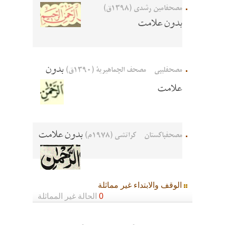
مصحفامين رشدي (1398ق)
بدون علامت
بدون
مصحفلیبی - مصحف الجماهيرية (1390ق)
علامت
بدون علامت
مصحفباكستان - كراتشي (1978م)
الوقف والابتداء غير مماثلة
0
الحالة غير المماثلة