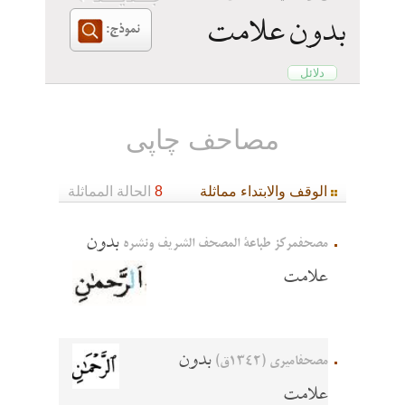
بدون علامت
دلائل
مصاحف چاپی
الوقف والابتداء مماثلة
8
الحالة المماثلة
بدون
مصحفمرکز طباعة المصحف الشريف ونشره
علامت
بدون
مصحفامیری (1342ق)
علامت