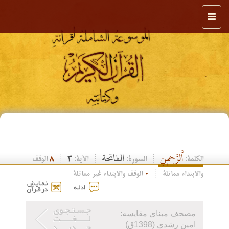
Toggle
navigation
اَّلرَّحمّْنِ
الفاتحة
الكلمة:
السورة:
الآية:
3
8
الوقف
والابتداء مماثلة
0
الوقف والابتداء غير مماثلة
مصحف مبنای مقایسه:
امين رشدي (1398ق)