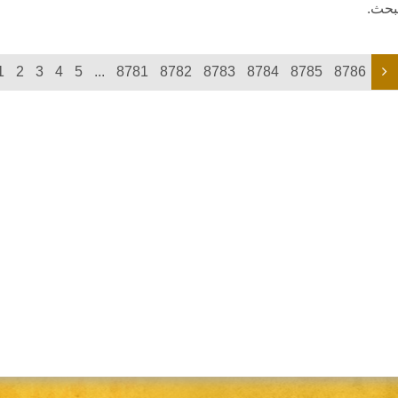
لبحث.
1
2
3
4
5
...
8781
8782
8783
8784
8785
8786