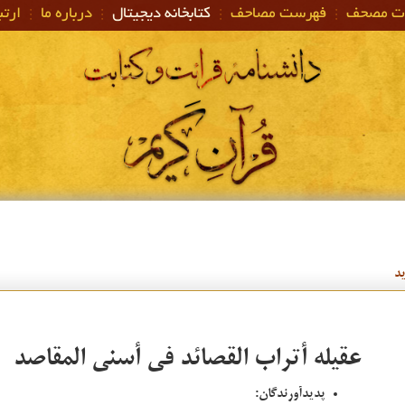
ات مصحف
فهرست مصاحف
کتابخانه دیجیتال
درباره ما
ارتبا
د
عقيله أتراب القصائد في أسنی المقاصد
پدیدآورندگان: