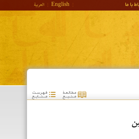
ط با ما
English
العربیة
ين